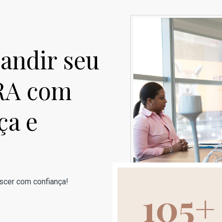
andir seu
RA com
ça e
cer com confiança!
105+