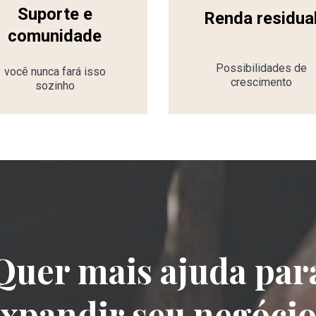
Suporte e
Renda residua
comunidade
Possibilidades de
você nunca fará isso
crescimento
sozinho
Quer mais ajuda par
xpandir seu negóci